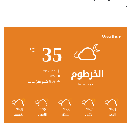
Weather
35
℃
الخرطوم
39º - 29º
34%
6.93 كيلومتر/ساعة
غيوم متفرقة
36
38
35
37
39
℃
℃
℃
℃
℃
الأحد
الأثنين
الثلاثاء
الأربعاء
الخميس