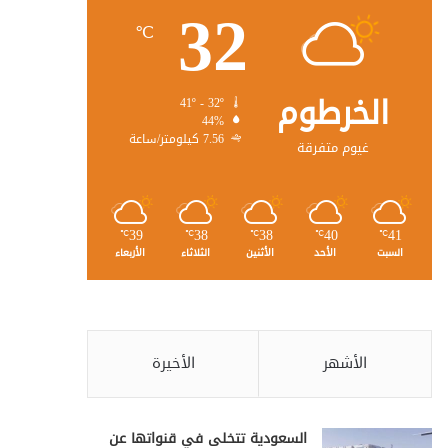
32
℃
الخرطوم
41º - 32º
44%
7.56 كيلومتر/ساعة
غيوم متفرقة
39
38
38
40
41
℃
℃
℃
℃
℃
السبت
الأحد
الأثنين
الثلاثاء
الأربعاء
الأشهر
الأخيرة
السعودية تتخلى في قنواتها عن