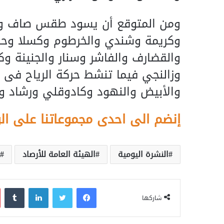
ومن المتوقع أن يسود طقس صاف وم
وكريمة وشندي والخرطوم وكسلا وحلف
والقضارف والفاشر وسنار والجنينة وك
وزالنجي فيما تنشط حركة الرياح فى 
والأبيض والنهود وكادوقلي ورشاد وني
إنضم الى احدى مجموعاتنا على ال
النشرة اليومية
الهيئة العامة للأرصاد
فيسبوك
تويتر
لينكدإن
‏Tumblr
شاركها