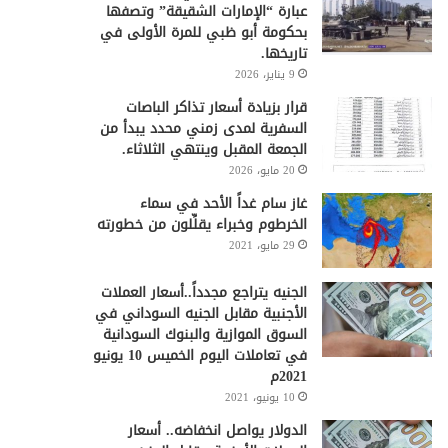
عبارة “الإمارات الشقيقة” وتصفها
بحكومة أبو ظبي للمرة الأولى في
تاريخها.
9 يناير، 2026
قرار بزيادة أسعار تذاكر الباصات
السفرية لمدى زمني محدد يبدأ من
الجمعة المقبل وينتهي الثلاثاء.
20 مايو، 2026
غاز سام غداً الأحد في سماء
الخرطوم وخبراء يقلِّلون من خطورته
29 مايو، 2021
الجنيه يتراجع مجدداً..أسعار العملات
الأجنبية مقابل الجنيه السوداني في
السوق الموازية والبنوك السودانية
في تعاملات اليوم الخميس 10 يونيو
2021م
10 يونيو، 2021
الدولار يواصل انخفاضه.. أسعار