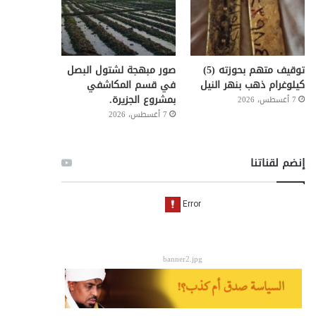
توقيف متهم بحوزته (5)
صور مبهجة لشتول البصل
كيلوغرام ذهب بنهر النيل
في قسم المكاشفي
بمشروع الجزيرة.
7 أغسطس، 2026
7 أغسطس، 2026
إنضم لقناتنا
banner2.jpg