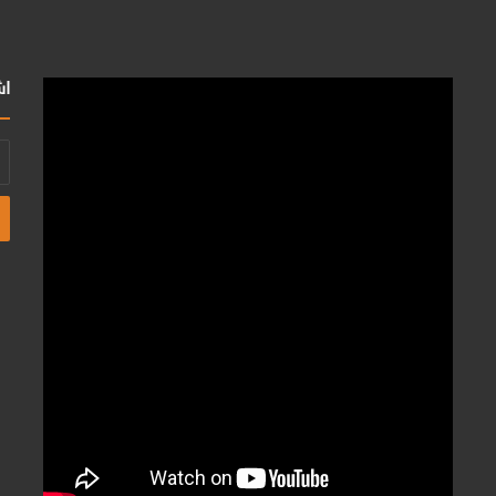
اش
أد
بر
ال