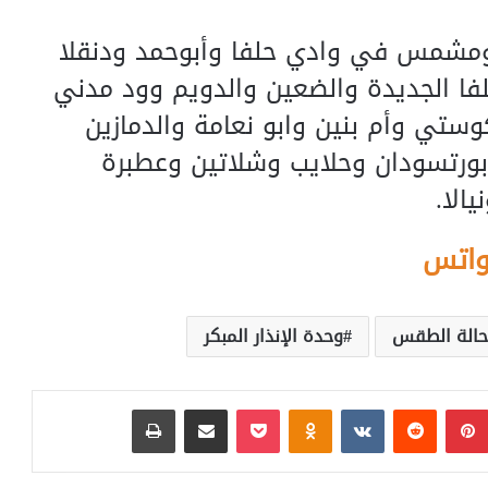
شمس في وادي حلفا وأبوحمد ودنقلا
ا الجديدة والضعين والدويم وود مدني
وستي وأم بنين وابو نعامة والدمازين
بورتسودان وحلايب وشلاتين وعطبرة
الا.
واتس
حالة الطقس
وحدة الإنذار المبكر
بينتيريست
‏Reddit
‏VKontakte
Odnoklassniki
بوكيت
مشاركة عبر البريد
طباعة