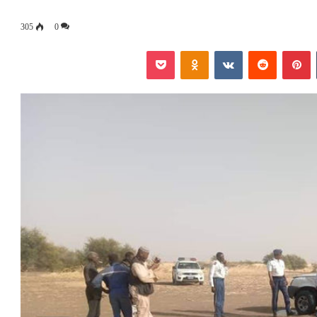
305
0
‏Tumblr
بينتيريست
‏Reddit
‏VKontakte
Odnoklassniki
بوكيت