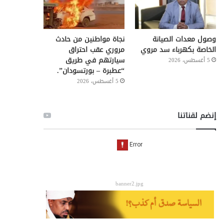
وصول معدات الصيانة
نجاة مواطنين من حادث
الخاصة بكهرباء سد مروي
مروري عقب احتراق
سيارتهم في طريق
5 أغسطس، 2026
“عطبرة – بورتسودان”.
5 أغسطس، 2026
إنضم لقناتنا
banner2.jpg