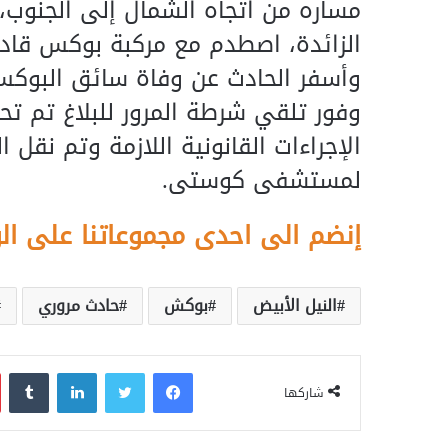
مساره من اتجاه الشمال إلى الجنوب،
الزائدة، اصطدم مع مركبة بوكس قادم
وأسفر الحادث عن وفاة سائق البوكس و(8) آخرين، وأحداث تلفاً بال
وفور تلقي شرطة المرور للبلاغ تم تحر
الإجراءات القانونية اللازمة وتم نقل
لمستشفى كوستى.
إنضم الى احدى مجموعاتنا على ال
النيل الأبيض
بوكش
حادث مروري
فيسبوك
تويتر
لينكدإن
‏Tumblr
شاركها