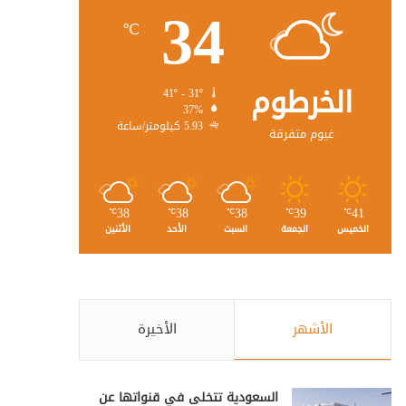
34
℃
الخرطوم
41º - 31º
37%
5.93 كيلومتر/ساعة
غيوم متفرقة
38
38
38
39
41
℃
℃
℃
℃
℃
الخميس
الجمعة
السبت
الأحد
الأثنين
الأشهر
الأخيرة
السعودية تتخلى في قنواتها عن