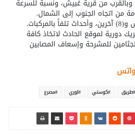
 وبالقرب من قرية غبيش، ونسبة للسرعة
ة من اتجاه الجنوب إلى الشمال.
مركبات.
يك دورية لموقع الحادث لاتخاذ كافة
 الجثامين للمشرحة وإسعاف المصابين
واتس
طريق
كوستي
لوري
مصرع
بينتيريست
‏Reddit
‏VKontakte
Odnoklassniki
بوكيت
مشاركة عبر البريد
طباعة