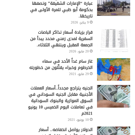
عبارة “الإمارات الشقيقة” وتصفها
بحكومة أبو ظبي للمرة الأولى في
تاريخها.
9 يناير، 2026
قرار بزيادة أسعار تذاكر الباصات
السفرية لمدى زمني محدد يبدأ من
الجمعة المقبل وينتهي الثلاثاء.
20 مايو، 2026
غاز سام غداً الأحد في سماء
الخرطوم وخبراء يقلِّلون من خطورته
29 مايو، 2021
الجنيه يتراجع مجدداً..أسعار العملات
الأجنبية مقابل الجنيه السوداني في
السوق الموازية والبنوك السودانية
في تعاملات اليوم الخميس 10 يونيو
2021م
10 يونيو، 2021
الدولار يواصل انخفاضه.. أسعار