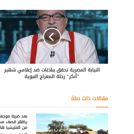
النيابة المصرية تحقق ببلاغات ضد إعلامي شهير
"أنكر" رحلة المعراج النبوية
مقالات ذات صلة
بعد ضربة موجعة
يظهر قصف مسير
من المليشيا هارب