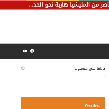
بعد ضربة موجعة في المثلث.. فيديو يظهر قصف مسيرة لسيارة تحمل عناصر من المليشيا هاربة نحو الحدود الليبية.
فيسبوك
يوتيوب
تابعنا على فيسبوك
Weather