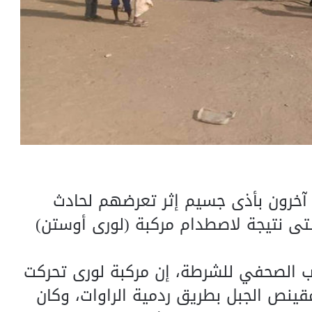
رون بأذى جسيم إثر تعرضهم لحادث
تى نتيجة لاصطدام مركبة (لورى أوستن)
تب الصحفي للشرطة، إن مركبة لورى تحركت
ينص الجبل بطريق ردمية الراوات، وكان