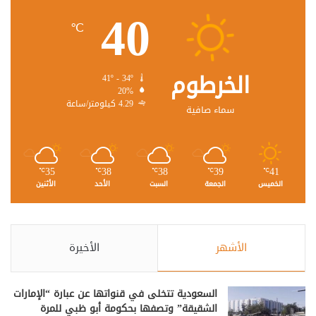
40
℃
الخرطوم
41º - 34º
20%
4.29 كيلومتر/ساعة
سماء صافية
35
38
38
39
41
℃
℃
℃
℃
℃
الخميس
الجمعة
السبت
الأحد
الأثنين
الأشهر
الأخيرة
السعودية تتخلى في قنواتها عن عبارة “الإمارات
الشقيقة” وتصفها بحكومة أبو ظبي للمرة