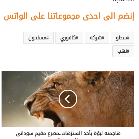
إنضم الى احدى مجموعاتنا على الواتس
سطو
شركة
كافوري
مسلحون
نهب
هاجمته لبؤة بأحد المنتزهات..مصرع مقيم سوداني