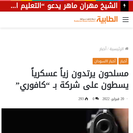
مصادر: غارات جوية عنيفة للجيش صباح اليوم تدمر مركبات وجرار يحمل عتادا حربيا وتقتل العشرات في “حمرة الوز وأم بادر وسودري والجمامة”.
القائمة
الرئيسية
/
أخبار
أخبار
أخبار االسودان
مسلحون يرتدون زياً عسكرياً
يسطون على شركة بـ “كافوري”
20 فبراير، 2022
0
293