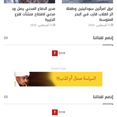
غرق امرأتين سودانيتين وطفلة
مدير الدفاع المدني يصل ود
اثر انقلاب قارب في البحر
مدني لافتتاح منشٱت لفرع
المتوسط
الجزيرة
6 أغسطس، 2026
6 أغسطس، 2026
إنضم لقناتنا
banner2.jpg
إنضم لقناتنا