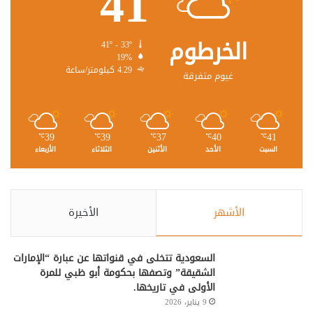
41
الخرطوم
41º - 33º
19%
4.29 كيلومتر/ساعة
غيوم متفرقة
39
39
37
40
41
℃
℃
℃
℃
℃
السبت
الأحد
الأثنين
الثلاثاء
الأربعاء
الأشهر
الأخيرة
السعودية تتخلى في قنواتها عن عبارة “الإمارات
الشقيقة” وتصفها بحكومة أبو ظبي للمرة
الأولى في تاريخها.
9 يناير، 2026