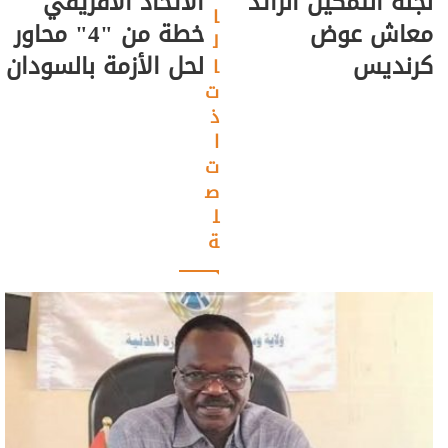
لجنة التمكين الرائد
الاتحاد الأفريقي
ا
معاش عوض
خطة من "4" محاور
ل
كرنديس
لحل الأزمة بالسودان
ا
ت
ذ
ا
ت
ص
ل
ة