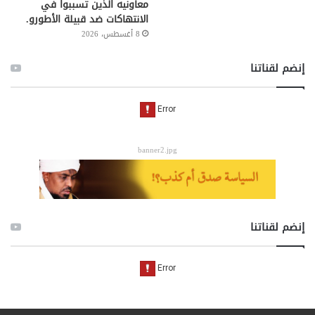
معاونيه الذين تسببوا في
الانتهاكات ضد قبيلة الأطورو.
8 أغسطس، 2026
إنضم لقناتنا
banner2.jpg
إنضم لقناتنا