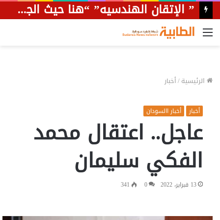
القائمة
الرئيسية
/
أخبار
أخبار
أخبار االسودان
عاجل.. اعتقال محمد
الفكي سليمان
13 فبراير، 2022
0
341