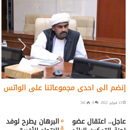
إنضم الى احدى مجموعاتنا على الواتس
13 فبراير، 2022
0
341
عاجل.. اعتقال عضو
البرهان يطرح لوفد
م
ق