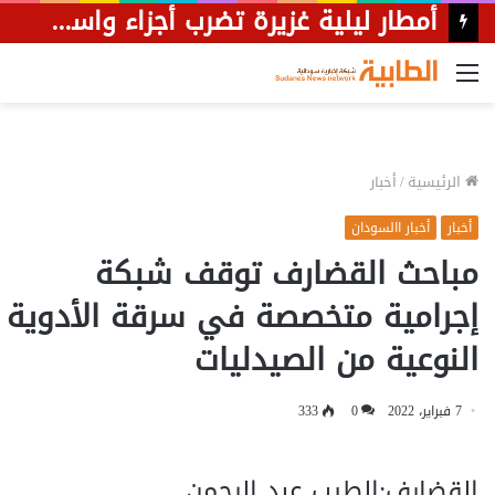
أمطار ليلية غزيرة تضرب أجزاء واسعة من محلية شرق الجزيرة.
القائمة
الرئيسية
/
أخبار
أخبار
أخبار االسودان
مباحث القضارف توقف شبكة
إجرامية متخصصة في سرقة الأدوية
النوعية من الصيدليات
7 فبراير، 2022
0
333
القضارف:الطيب عبد الرحمن