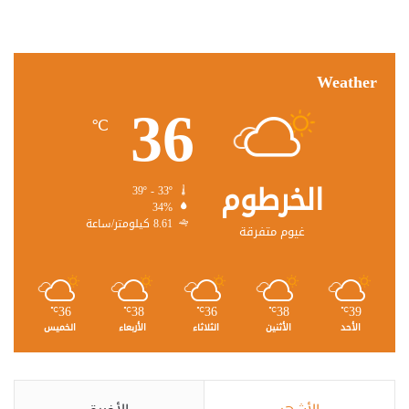
Weather
36
℃
الخرطوم
39º - 33º
34%
8.61 كيلومتر/ساعة
غيوم متفرقة
36
38
36
38
39
℃
℃
℃
℃
℃
الأحد
الأثنين
الثلاثاء
الأربعاء
الخميس