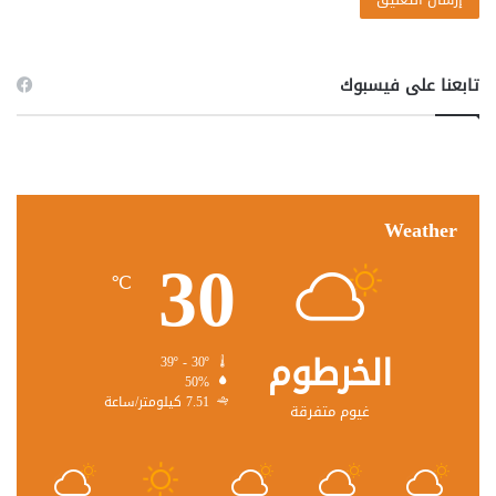
تابعنا على فيسبوك
Weather
30
℃
الخرطوم
39º - 30º
50%
7.51 كيلومتر/ساعة
غيوم متفرقة