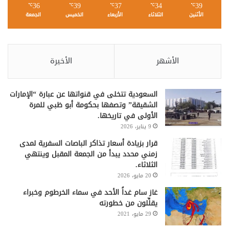
36
39
37
34
39
℃
℃
℃
℃
℃
الأثنين
الثلاثاء
الأربعاء
الخميس
الجمعة
الأشهر
الأخيرة
السعودية تتخلى في قنواتها عن عبارة “الإمارات
الشقيقة” وتصفها بحكومة أبو ظبي للمرة
الأولى في تاريخها.
9 يناير، 2026
قرار بزيادة أسعار تذاكر الباصات السفرية لمدى
زمني محدد يبدأ من الجمعة المقبل وينتهي
الثلاثاء.
20 مايو، 2026
غاز سام غداً الأحد في سماء الخرطوم وخبراء
يقلِّلون من خطورته
29 مايو، 2021