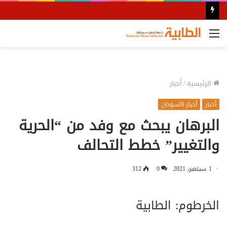
القائمة
الرئيسية
/
أخبار
أخبار
أخبار االسودان
البرهان يبحث مع وفد من “الحرية
والتغيير” خطط التحالف
1 سبتمبر، 2021
0
312
الخرطوم: الطابية