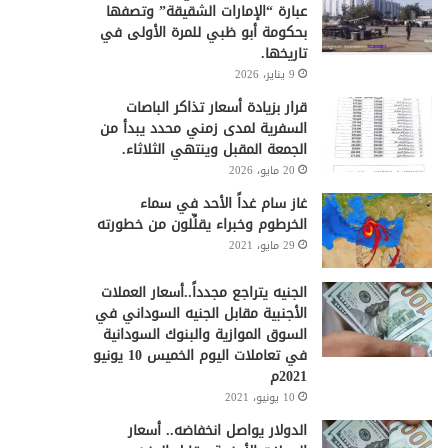
عبارة “الإمارات الشقيقة” وتصفها
بحكومة أبو ظبي للمرة الأولى في
تاريخها.
9 يناير، 2026
قرار بزيادة أسعار تذاكر الباصات
السفرية لمدى زمني محدد يبدأ من
الجمعة المقبل وينتهي الثلاثاء.
20 مايو، 2026
غاز سام غداً الأحد في سماء
الخرطوم وخبراء يقلِّلون من خطورته
29 مايو، 2021
الجنيه يتراجع مجدداً..أسعار العملات
الأجنبية مقابل الجنيه السوداني في
السوق الموازية والبنوك السودانية
في تعاملات اليوم الخميس 10 يونيو
2021م
10 يونيو، 2021
الدولار يواصل انخفاضه.. أسعار