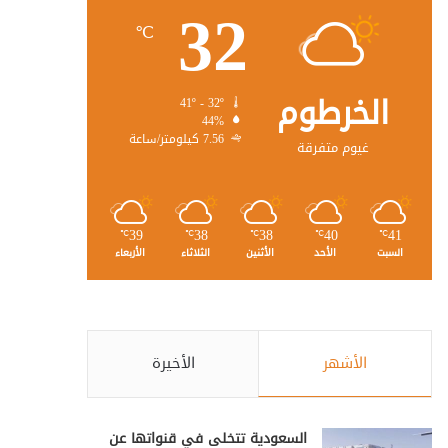
32
℃
الخرطوم
41º - 32º
44%
7.56 كيلومتر/ساعة
غيوم متفرقة
39
38
38
40
41
℃
℃
℃
℃
℃
السبت
الأحد
الأثنين
الثلاثاء
الأربعاء
الأشهر
الأخيرة
السعودية تتخلى في قنواتها عن