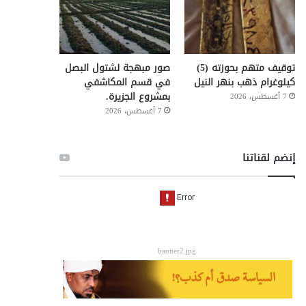
توقيف متهم بحوزته (5)
صور مبهجة لشتول البصل
كيلوغرام ذهب بنهر النيل
في قسم المكاشفي
بمشروع الجزيرة.
7 أغسطس، 2026
7 أغسطس، 2026
إنضم لقناتنا
banner2.jpg