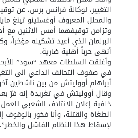
التغيير، لوكالة فرانس برس، عن توقي
والمحلل المعروف أوغستينو تينغ مايا
وتزامن توقيفهما أمس الاثنين مع أد
البرلمان الذي أعيد تشكيله مؤخراً، 
أنهى حرباً أهلية ضارية.
وأغلقت السلطات معهد “سود” للأبح
في صفوف التحالف الداعي الى التغيير
أبراهام أووليتش من بين ناشطين آخ
وقال أووليتش في تغريدة إنه فرّ بع
خلفية إعلان الائتلاف الشعبي للعمل
الطغاة والقتلة، وأنا فخور بالوقوف إ
لإسقاط هذا النظام الفاشل والخطر”.