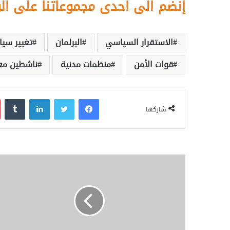
إنضم الى احدى مجموعاتنا على ال
الاستقرار السياسي
البرلمان
تغيير سي
قوات الأمن
منظمات مدنية
ناشطين مع
فيسبوك
تويتر
لينكدإن
‏Tumblr
شاركها