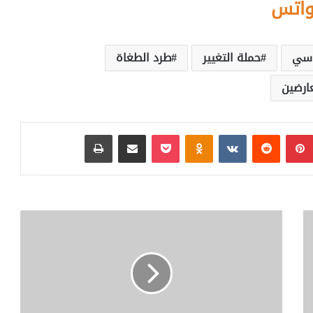
واتس
اسي
حملة التغيير
طرد الطغاة
ارضين
بينتيريست
‏Reddit
‏VKontakte
Odnoklassniki
بوكيت
مشاركة عبر البريد
طباعة