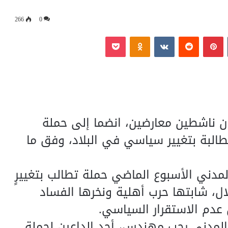
266
0
‏Tumblr
بينتيريست
‏Reddit
‏VKontakte
Odnoklassniki
بوكيت
 ناشطين معارضين، انضما إلى حملة
طالبة بتغيير سياسي في البلاد، وفق ما
دني الأسبوع الماضي حملة تطالب بتغييرٍ
، شابتها حرب أهلية ونخرها الفساد
 عدم الاستقرار السياسي.
المدني رجب مهندس، أحد الداعين لحملة