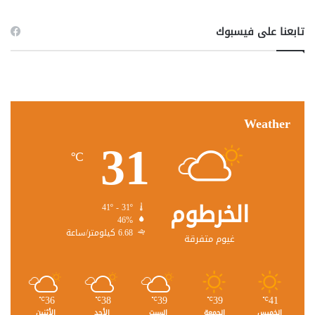
تابعنا على فيسبوك
Weather
31
℃
الخرطوم
41º - 31º
46%
6.68 كيلومتر/ساعة
غيوم متفرقة
36
38
39
39
41
℃
℃
℃
℃
℃
الخميس
الجمعة
السبت
الأحد
الأثنين