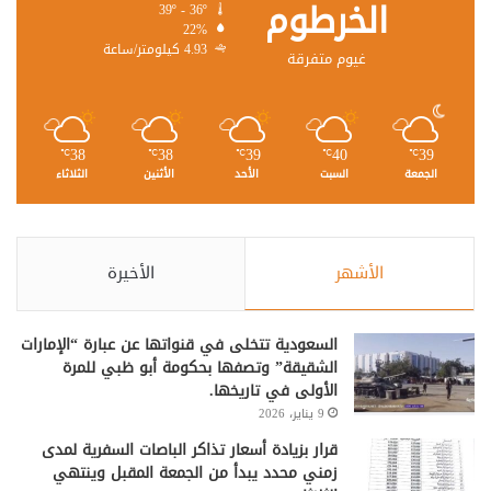
الخرطوم
39º - 36º
22%
4.93 كيلومتر/ساعة
غيوم متفرقة
38
38
39
40
39
℃
℃
℃
℃
℃
الجمعة
السبت
الأحد
الأثنين
الثلاثاء
الأشهر
الأخيرة
السعودية تتخلى في قنواتها عن عبارة “الإمارات
الشقيقة” وتصفها بحكومة أبو ظبي للمرة
الأولى في تاريخها.
9 يناير، 2026
قرار بزيادة أسعار تذاكر الباصات السفرية لمدى
زمني محدد يبدأ من الجمعة المقبل وينتهي