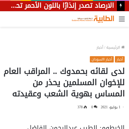
القائمة
الرئيسية
/
أخبار
أخبار
أخبار االسودان
لدى لقائه بحمدوك .. المراقب العام
للإخوان المسلمين يحذر من
المساس بهوية الشعب وعقيدته
1 يوليو، 2021
0
378
الخرطوم: الطيب عبدالرحمن الفاضل