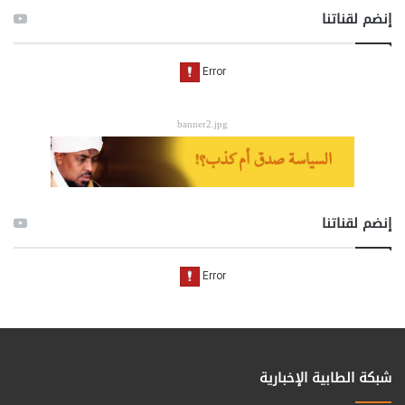
إنضم لقناتنا
banner2.jpg
إنضم لقناتنا
شبكة الطابية الإخبارية