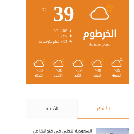
39
℃
الخرطوم
39º - 36º
22%
3.93 كيلومتر/ساعة
غيوم متفرقة
38
38
39
40
39
℃
℃
℃
℃
℃
الجمعة
السبت
الأحد
الأثنين
الثلاثاء
الأشهر
الأخيرة
السعودية تتخلى في قنواتها عن