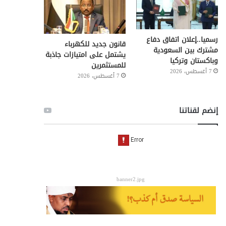
رسميا..إعلان اتفاق دفاع
قانون جديد للكهرباء
مشترك بين السعودية
يشتمل على امتيازات جاذبة
وباكستان وتركيا
للمستثمرين
7 أغسطس، 2026
7 أغسطس، 2026
إنضم لقناتنا
banner2.jpg