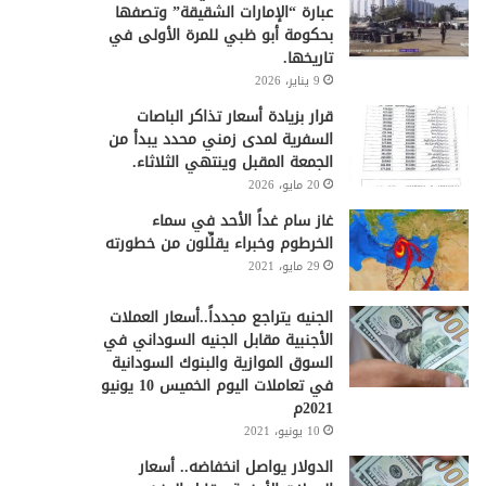
عبارة “الإمارات الشقيقة” وتصفها
بحكومة أبو ظبي للمرة الأولى في
تاريخها.
9 يناير، 2026
قرار بزيادة أسعار تذاكر الباصات
السفرية لمدى زمني محدد يبدأ من
الجمعة المقبل وينتهي الثلاثاء.
20 مايو، 2026
غاز سام غداً الأحد في سماء
الخرطوم وخبراء يقلِّلون من خطورته
29 مايو، 2021
الجنيه يتراجع مجدداً..أسعار العملات
الأجنبية مقابل الجنيه السوداني في
السوق الموازية والبنوك السودانية
في تعاملات اليوم الخميس 10 يونيو
2021م
10 يونيو، 2021
الدولار يواصل انخفاضه.. أسعار