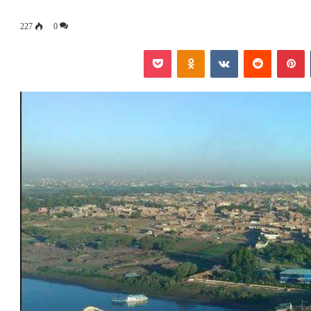
227
0
‏Tumblr
بينتيريست
‏Reddit
‏VKontakte
Odnoklassniki
بوكيت