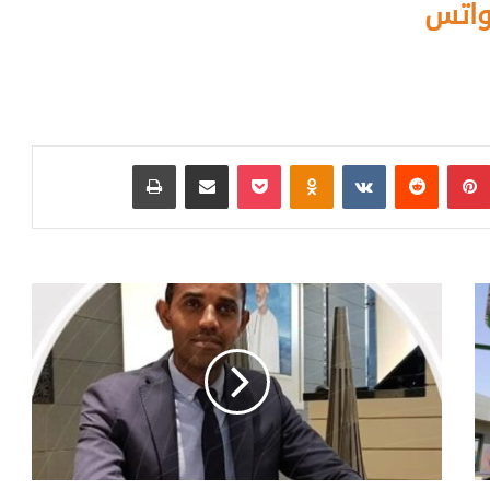
واتس
بينتيريست
‏Reddit
‏VKontakte
Odnoklassniki
بوكيت
مشاركة عبر البريد
طباعة