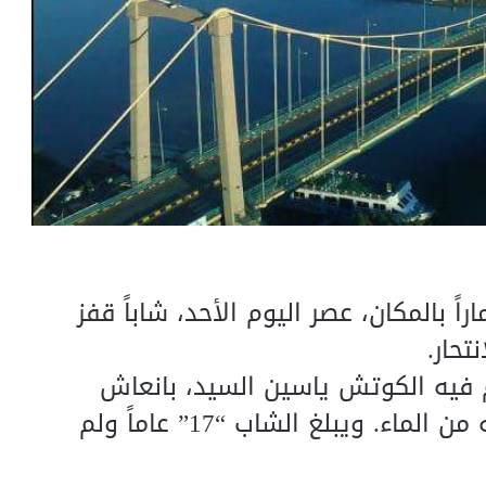
اً بالمكان، عصر اليوم الأحد، شاباً قفز
تحار.
 فيه الكوتش ياسين السيد، بانعاش
الشاب على ساحل توتي عقب انتشاله من الماء. ويبلغ الشاب “17” عاماً ولم