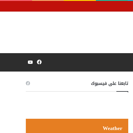
زغاريد وذبائح.. فرحة عارمة في منطقة أرقي بالشمالية عقب استرداد مواطن لشاحنته التي نهبتها المليشيا المتمردة.
فيسبوك
يوتيوب
تابعنا على فيسبوك
Weather