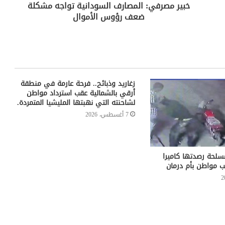
خبير مصرفي: المصارف السودانية تواجه مشكلة
ضعف رؤوس الأموال
زغاريد وذبائح.. فرحة عارمة في منطقة
أرقي بالشمالية عقب استرداد مواطن
لشاحنته التي نهبتها المليشيا المتمردة.
7 أغسطس، 2026
لحة رصدتها كاميرا
ب مواطن بأم درمان