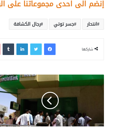
إنضم الى احدى مجموعاتنا على ال
انتحار
جسر توتي
رجال الكشافة
فيسبوك
تويتر
لينكدإن
‏Tumblr
شاركها