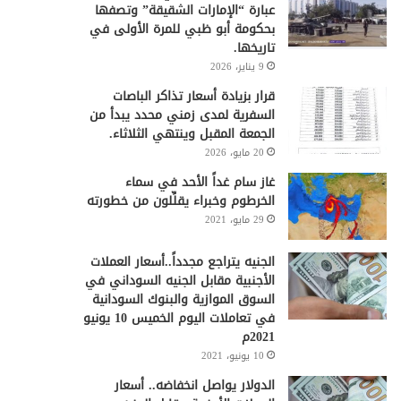
عبارة “الإمارات الشقيقة” وتصفها
بحكومة أبو ظبي للمرة الأولى في
تاريخها.
9 يناير، 2026
قرار بزيادة أسعار تذاكر الباصات
السفرية لمدى زمني محدد يبدأ من
الجمعة المقبل وينتهي الثلاثاء.
20 مايو، 2026
غاز سام غداً الأحد في سماء
الخرطوم وخبراء يقلِّلون من خطورته
29 مايو، 2021
الجنيه يتراجع مجدداً..أسعار العملات
الأجنبية مقابل الجنيه السوداني في
السوق الموازية والبنوك السودانية
في تعاملات اليوم الخميس 10 يونيو
2021م
10 يونيو، 2021
الدولار يواصل انخفاضه.. أسعار