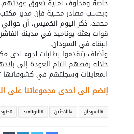
خاصة ومخاوف أمنية تعوق عودتهم.
وبحسب مصادر محلية فإن مدير مكتب مع
قوات بعثة يوناميد في مدينة الفاشر
البقاء في السودان.
وأضاف (تقدموا بطلبات لجوء لدى مكت
خلاله رفضهم التام العودة إلى بلاد
المعاينات وسجلتهم في كشوفاتها توط
إنضم الى احدى مجموعاتنا على ال
السودان
اللاجئين
اليوناميد
جنود 
فيسبوك
تويتر
لينكدإن
‏Tumblr