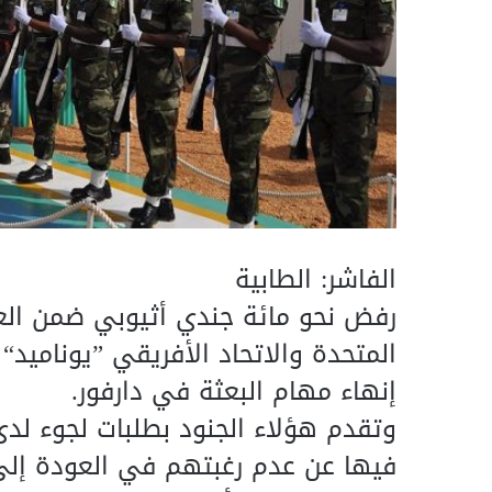
الفاشر: الطابية
رفض نحو مائة جندي أثيوبي ضمن العا
المتحدة والاتحاد الأفريقي ”يوناميد
إنهاء مهام البعثة في دارفور.
وتقدم هؤلاء الجنود بطلبات لجوء لد
فيها عن عدم رغبتهم في العودة إل