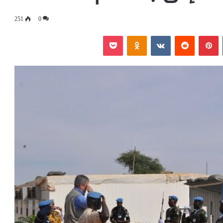
251
0
‏Tumblr
بينتيريست
‏Reddit
‏VKontakte
Odnoklassniki
بوكيت