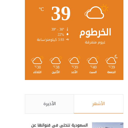
39
℃
الخرطوم
39º - 36º
22%
3.93 كيلومتر/ساعة
غيوم متفرقة
38
38
39
40
39
℃
℃
℃
℃
℃
الجمعة
السبت
الأحد
الأثنين
الثلاثاء
الأشهر
الأخيرة
السعودية تتخلى في قنواتها عن