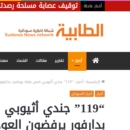
أخبار عاجلة
الرئيسية
أخبار
تقارير
مقالات
اقتصاد
صفحا
الرئيسية
/
أخبار
/
“119” جندي أثيوبي ضمن بعثة يوناميد بدارفور يرفضون العودة إلى بلادهم
أخبار
أخبار االسودان
“119” جندي أثيوب
بدارفور يرفضون العو