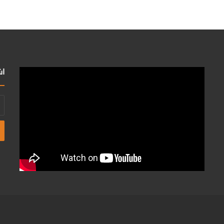
اش
أد
بر
ال