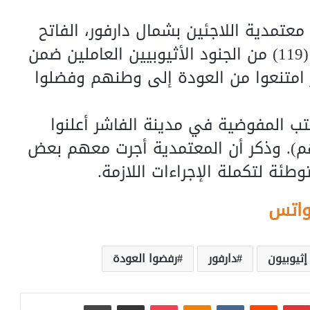
تمدية اللاجئين بشمال دارفور، الفاتح
محمد، ذكر اليوم الخميس، أن حوالي (119) من الجنود الأثيوبيين العاملين ضمن
 امتنعوا من العودة إلى وطنهم وفضلوا
ب المفوضية في مدينة الفاشر أعلنوا
هم). وذكر أن المعتمدية أجرت معهم بعض
ئة لتكملة الإجراءات اللازمة.
واتس
إثيوبيون
دارفور
رفضوا العودة
بينتيريست
‏Reddit
‏VKontakte
Odnoklassniki
بوكيت
مشاركة عبر البريد
طباعة