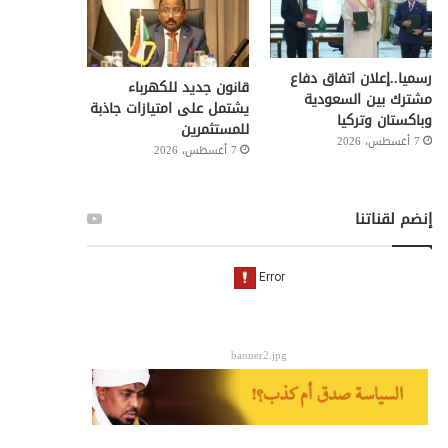
رسميا..إعلان اتفاق دفاع
قانون جديد للكهرباء
مشترك بين السعودية
يشتمل على امتيازات جاذبة
وباكستان وتركيا
للمستثمرين
7 أغسطس، 2026
7 أغسطس، 2026
إنضم لقناتنا
banner2.jpg