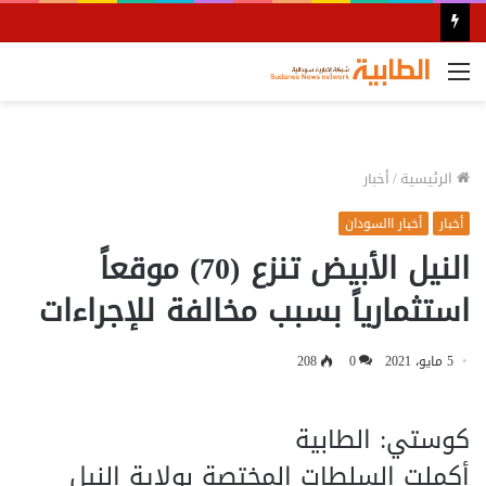
القائمة
الرئيسية
/
أخبار
أخبار
أخبار االسودان
النيل الأبيض تنزع (70) موقعاً
استثمارياً بسبب مخالفة للإجراءات
5 مايو، 2021
0
208
كوستي: الطابية
أكملت السلطات المختصة بولاية النيل