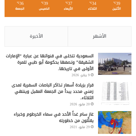
36
39
37
34
39
℃
℃
℃
℃
℃
الأثنين
الثلاثاء
الأربعاء
الخميس
الجمعة
الأشهر
الأخيرة
السعودية تتخلى في قنواتها عن عبارة “الإمارات
الشقيقة” وتصفها بحكومة أبو ظبي للمرة
الأولى في تاريخها.
9 يناير، 2026
قرار بزيادة أسعار تذاكر الباصات السفرية لمدى
زمني محدد يبدأ من الجمعة المقبل وينتهي
الثلاثاء.
20 مايو، 2026
غاز سام غداً الأحد في سماء الخرطوم وخبراء
يقلِّلون من خطورته
29 مايو، 2021