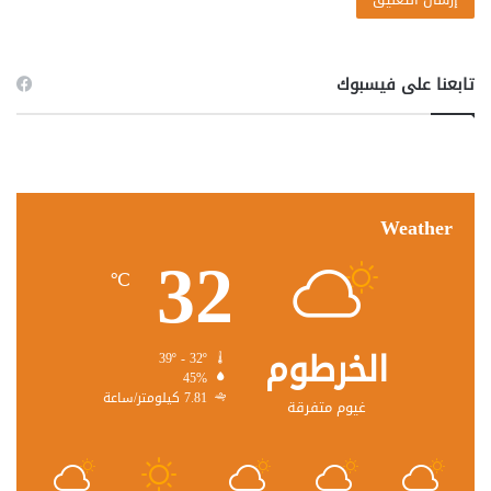
تابعنا على فيسبوك
Weather
32
℃
الخرطوم
39º - 32º
45%
7.81 كيلومتر/ساعة
غيوم متفرقة