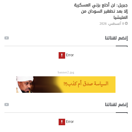
جبريل: لن أخلع بزتي العسكرية
إلا بعد تطهير السودان من
المليشيا
8 أغسطس، 2026
إنضم لقناتنا
banner2.jpg
إنضم لقناتنا