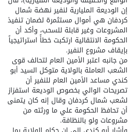
الواقع والحقيقة والوديعة المليارية)، قال
إن الوديعة المليارية لنفير نهضة شمال
كردفان هي أموال مستثمرة لضمان تنفيذ
المشروعات وغير قابلة للسحب، وأكد أن
الحكومة الانتقالية ارتكبت خطأً استراتيجياً
بإيقاف مشروع النفير.
من جانبه اعتبر الأمين العام لتحالف قوى
الشعب العاملة بالولاية متوكل السيد أبو
كندي مساعد الأمين العام للنفير أن
تصريحات الوالي بخصوص الوديعة استفزاز
لشعب شمال كردفان وقال إنه كان يتمنى
أن تحافظ الحكومة علي ما ورثته من
مشروعات ولو بالنظافة.
وأشار أبو كندي إلي ان حكام الولاية بما