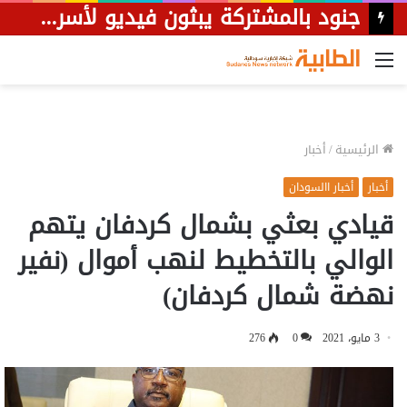
القائمة
الرئيسية
/
أخبار
أخبار
أخبار االسودان
قيادي بعثي بشمال كردفان يتهم
الوالي بالتخطيط لنهب أموال (نفير
نهضة شمال كردفان)
3 مايو، 2021
0
276