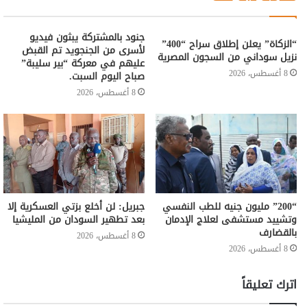
جنود بالمشتركة يبثون فيديو
“الزكاة” يعلن إطلاق سراح “400”
لأسرى من الجنجويد تم القبض
نزيل سوداني من السجون المصرية
عليهم في معركة “بير سليبة”
8 أغسطس، 2026
صباح اليوم السبت.
8 أغسطس، 2026
“200” مليون جنيه للطب النفسي
جبريل: لن أخلع بزتي العسكرية إلا
وتشييد مستشفى لعلاج الإدمان
بعد تطهير السودان من المليشيا
بالقضارف
8 أغسطس، 2026
8 أغسطس، 2026
اترك تعليقاً