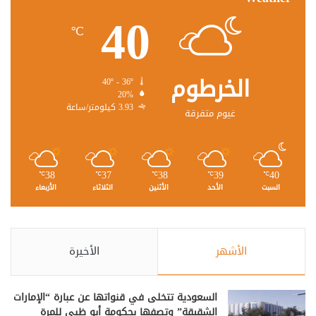
40
℃
الخرطوم
40º - 36º
20%
3.93 كيلومتر/ساعة
غيوم متفرقة
38
37
38
39
40
℃
℃
℃
℃
℃
السبت
الأحد
الأثنين
الثلاثاء
الأربعاء
الأشهر
الأخيرة
السعودية تتخلى في قنواتها عن عبارة “الإمارات
الشقيقة” وتصفها بحكومة أبو ظبي للمرة