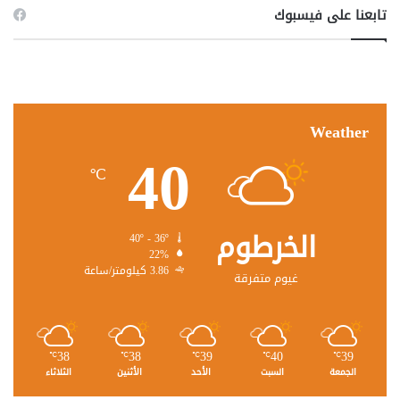
تابعنا على فيسبوك
Weather
40
℃
الخرطوم
40º - 36º
22%
3.86 كيلومتر/ساعة
غيوم متفرقة
38
38
39
40
39
℃
℃
℃
℃
℃
الجمعة
السبت
الأحد
الأثنين
الثلاثاء