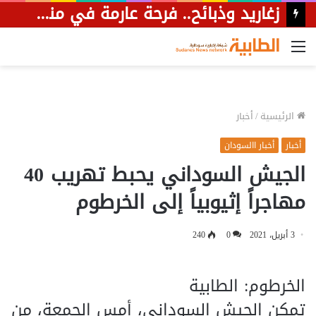
زغاريد وذبائح.. فرحة عارمة في منطقة أرقي بالشمالية عقب استرداد مواطن لشاحنته التي نهبتها المليشيا المتمردة.
القائمة
الرئيسية
/
أخبار
أخبار
أخبار االسودان
الجيش السوداني يحبط تهريب 40
مهاجراً إثيوبياً إلى الخرطوم
3 أبريل، 2021
0
240
الخرطوم: الطابية
تمكن الجيش السوداني، أمس الجمعة، من