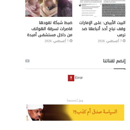
البيت الأبيض: على ⁧‫الإمارات‬⁩
ضبط شبكة تقودها
وقف نباح أحد أتباعها ضد
قاصرات لسرقة الهواتف
ترمب
من داخل مستشفى أمبدة
7 أغسطس، 2026
7 أغسطس، 2026
إنضم لقناتنا
banner2.jpg