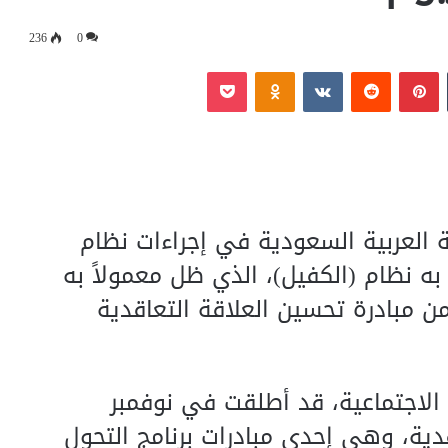
236
0
‏Tumblr
بينتيريست
‏Reddit
‏VKontakte
Odnoklassniki
بوكيت
كة العربية السعودية في إجراءات نظام
به نظام (الكفيل)، الذي ظل معمولاً به
 مبادرة تحسين العلاقة التعاقدية
ة الاجتماعية، قد أطلقت في نوفمبر
دية، وهي إحدى مبادرات برنامج التحول