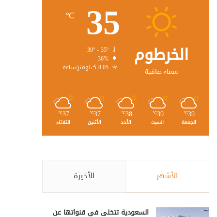
35
℃
الخرطوم
39º - 35º
36%
8.05 كيلومتر/ساعة
سماء صافية
37
37
38
39
39
℃
℃
℃
℃
℃
الجمعة
السبت
الأحد
الأثنين
الثلاثاء
الأشهر
الأخيرة
السعودية تتخلى في قنواتها عن