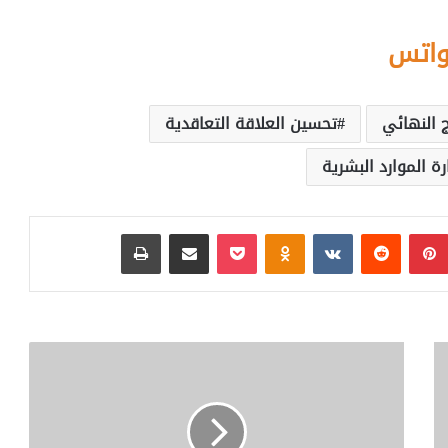
واتس
 النهائي
تحسين العلاقة التعاقدية
رة الموارد البشرية
بينتيريست
‏Reddit
‏VKontakte
Odnoklassniki
بوكيت
مشاركة عبر البريد
طباعة