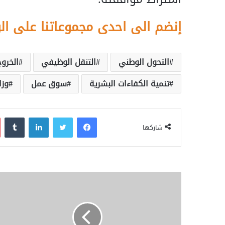
إنضم الى احدى مجموعاتنا على ال
التحول الوطني
التنقل الوظيفي
الخروج
تنمية الكفاءات البشرية
سوق عمل
وزا
فيسبوك
تويتر
لينكدإن
‏Tumblr
شاركها