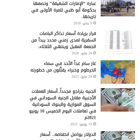
عبارة “الإمارات الشقيقة” وتصفها
بحكومة أبو ظبي للمرة الأولى في
تاريخها.
9 يناير، 2026
قرار بزيادة أسعار تذاكر الباصات
السفرية لمدى زمني محدد يبدأ من
الجمعة المقبل وينتهي الثلاثاء.
20 مايو، 2026
غاز سام غداً الأحد في سماء
الخرطوم وخبراء يقلِّلون من خطورته
29 مايو، 2021
الجنيه يتراجع مجدداً..أسعار العملات
الأجنبية مقابل الجنيه السوداني في
السوق الموازية والبنوك السودانية
في تعاملات اليوم الخميس 10 يونيو
2021م
10 يونيو، 2021
الدولار يواصل انخفاضه.. أسعار