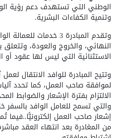
الوطني التي تستهدف دعم رؤية الوز
وتنمية الكفاءات البشرية.
وتقدم المبادرة 3 خدمات ل
النهائي، والخروج والعودة، وتتعلق با
الاستثنائية التي ليس لها عقود أو ا
وتتيح المبادرة للوافد الانتقال لعمل 
لموافقة صاحب العمل، كما تحدد آليات
الالتزام بفترة الإشعار والضوابط الم
والتي تسمح للعامل الوافد بالسفر خ
إشعار صاحب العمل إلكترونيًّا..فيما ت
من المغادرة بعد انتهاء العقد مباشرة
اشتراط موافقته.