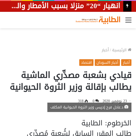
انهيار “20” منزلا بسبب الأمطار والسيول بمحلية المناقل
القائمة
الرئيسية
/
أخبار
أخبار
أخبار االسودان
اقتصاد
قيادي بشعبة مصدِّري الماشية
يطالب بإقالة وزير الثروة الحيوانية
23 نوفمبر، 2020
0
318
د.عادل فرح إدريس وزير الثروة الحيوانية المكلف
الخرطوم: الطابية
طالب المقرر السابق لشُعبة مُصدِّري