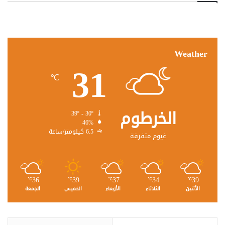
Weather
31
℃
الخرطوم
39º - 30º
46%
6.5 كيلومتر/ساعة
غيوم متفرقة
36
39
37
34
39
℃
℃
℃
℃
℃
الأثنين
الثلاثاء
الأربعاء
الخميس
الجمعة