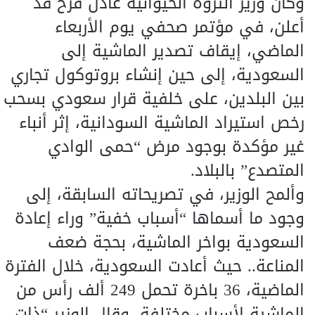
وكان وزير الثروة الحيوانية عادل فرح قد
أعلن، في مؤتمر صحفي يوم الأربعاء
الماضي، إيقاف تصدير الماشية إلى
السعودية، إلى حين إنشاء بروتوكول تجاري
بين البلدين، على خلفية قرار سعودي بسحب
رخص استيراد الماشية السودانية، إثر أنباء
غير مؤكدة بوجود مرض “حمى الوادي
المتصدع” بالبلاد.
وألمح الوزير، في تصريحاته السابقة، إلى
وجود ما أسماها “أسباب خفية” وراء إعادة
السعودية بواخر الماشية، بحجة ضعف
المناعة.. حيث أعادت السعودية، خلال الفترة
الماضية، 36 باخرة تحمل 249 ألف رأس من
الماشية لأسباب مختلفة، وقال الوزير “ذات