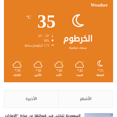
Weather
35
℃
الخرطوم
35º - 35º
30%
5.71 كيلومتر/ساعة
سماء صافية
39
38
40
40
35
℃
℃
℃
℃
℃
الجمعة
السبت
الأحد
الأثنين
الثلاثاء
الأشهر
الأخيرة
السعودية تتخلى في قنواتها عن عبارة “الإمارات