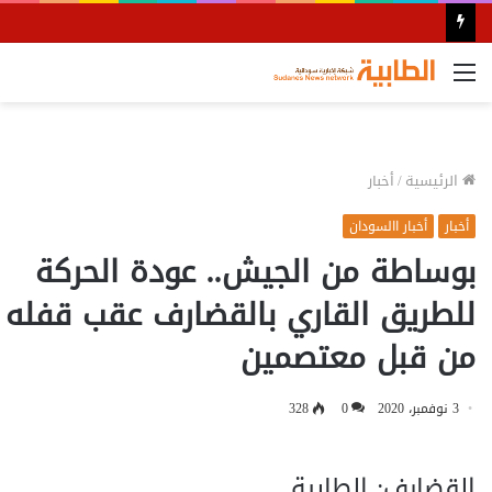
القائمة
الرئيسية
/
أخبار
أخبار
أخبار االسودان
بوساطة من الجيش.. عودة الحركة
للطريق القاري بالقضارف عقب قفله
من قبل معتصمين
3 نوفمبر، 2020
0
328
القضارف: الطابية