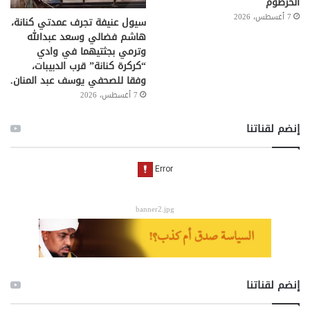
الخرطوم
7 أغسطس، 2026
سيول عنيفة تجرف عمدتي كنانة،
هاشم فضالي وسعد عبدالله
وترمي بجثتيهما في وادي
“كركرة كنانة” قرب الدبيبات،
وفقا للصحفي يوسف عبد المنان.
7 أغسطس، 2026
إنضم لقناتنا
banner2.jpg
إنضم لقناتنا