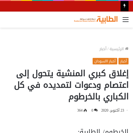
القائمة
الرئيسية
/
أخبار
أخبار
أخبار االسودان
إغلاق كبري المنشية يتحول إلى
اعتصام ودعوات لتمديده في كل
الكباري بالخرطوم
23 أكتوبر، 2020
0
364
الخرطوم/ الطابية: