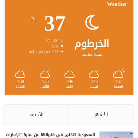
Weather
37
℃
الخرطوم
37º - 35º
25%
4.76 كيلومتر/ساعة
سماء صافية
39
38
40
40
37
℃
℃
℃
℃
℃
الجمعة
السبت
الأحد
الأثنين
الثلاثاء
الأشهر
الأخيرة
السعودية تتخلى في قنواتها عن عبارة “الإمارات