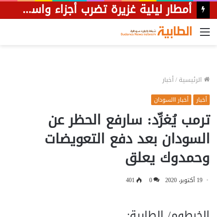
أمطار ليلية غزيرة تضرب أجزاء واسعة من محلية شرق الجزيرة.
القائمة
الرئيسية
/
أخبار
أخبار
أخبار االسودان
ترمب يُغرِّد: سارفع الحظر عن
السودان بعد دفع التعويضات
وحمدوك يعلق
19 أكتوبر، 2020
0
401
الخرطوم/ الطابية: