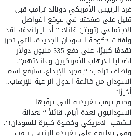
غرد الرئيس الأمريكي دونالد ترامب قبل
قليل على صفحته في موقع التواصل
الاجتماعي (تويتر) قائلا: ” أخبار رائعة!، لقد
وافقت حكومة السودان الجديدة، التي تحرز
تقدمًا كبيرًا، على دفع 335 مليون دولار
لضحايا الإرهاب الأمريكيين وعائلاتهم”.
وأضاف ترامب: “بمجرد الإيداع، سأرفع اسم
السودان من قائمة الدول الراعية للإرهاب..
أخيرًا”
وختم ترمب تغريدته التي ترقّبها
السودانيون لعدة أيام، قائلاً “العدالة
للشعب الأمريكي وخطوة كبيرة للسودان!”.
وفي تعليقه على تغريدة الرئيس ترمب