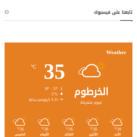
تابعنا على فيسبوك
Weather
35
℃
الخرطوم
39º - 33º
37%
9.33 كيلومتر/ساعة
غيوم متفرقة
36
38
36
38
39
℃
℃
℃
℃
℃
الأحد
الأثنين
الثلاثاء
الأربعاء
الخميس