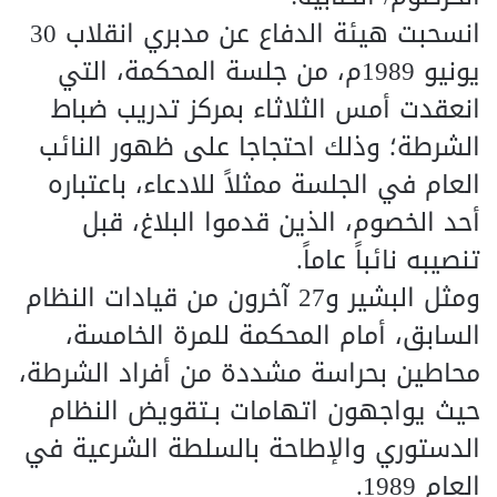
انسحبت هيئة الدفاع عن مدبري انقلاب 30
يونيو 1989م، من جلسة المحكمة، التي
انعقدت أمس الثلاثاء بمركز تدريب ضباط
الشرطة؛ وذلك احتجاجا على ظهور النائب
العام في الجلسة ممثلاً للادعاء، باعتباره
أحد الخصوم، الذين قدموا البلاغ، قبل
تنصيبه نائباً عاماً.
ومثل البشير و27 آخرون من قيادات النظام
السابق، أمام المحكمة للمرة الخامسة،
محاطين بحراسة مشددة من أفراد الشرطة،
حيث يواجهون اتهامات بـتقويض النظام
الدستوري والإطاحة بالسلطة الشرعية في
العام 1989.