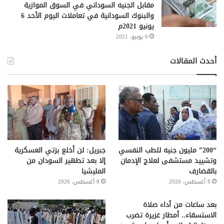
مقابل الجنيه السوداني في السوق الموازية
والبنوك السودانية في تعاملات اليوم الأحد 6
يونيو 2021م
6 يونيو، 2021
أحدث المقالات
“200” مليون جنيه للطب النفسي
جبريل: لن أخلع بزتي العسكرية
وتشييد مستشفى لعلاج الإدمان
إلا بعد تطهير السودان من
بالقضارف
المليشيا
8 أغسطس، 2026
8 أغسطس، 2026
بعد ساعات من ٱداء صلاة
الاستسقاء.. أمطار غزيرة تضرب