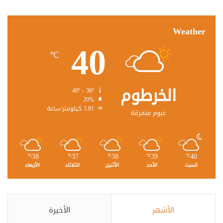
Weather
40
℃
الخرطوم
40º - 36º
20%
3.81 كيلومتر/ساعة
غيوم متفرقة
38
37
38
39
40
℃
℃
℃
℃
℃
السبت
الأحد
الأثنين
الثلاثاء
الأربعاء
الأشهر
الأخيرة