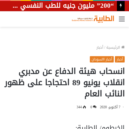
القائمة
الرئيسية
/
أخبار
أخبار
أخبار االسودان
انسحاب هيئة الدفاع عن مدبري
انقلاب يونيو 89 احتجاجا على ظهور
النائب العام
7 أكتوبر، 2020
0
344
الخرطوم/ الطابية: