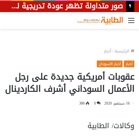
صور متداولة تظهر عودة تدريجية لنشاط سوق جبرة الشيخ بشمال كردفان.
القائمة
الرئيسية
/
أخبار
أخبار
أخبار االسودان
عقوبات أمريكية جديدة على رجل
الأعمال السوداني أشرف الكاردينال
16 سبتمبر، 2020
0
386
وكالات/ الطابية