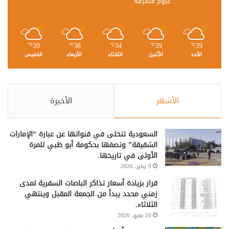
غيوم متفرقة
39
38
34
39
39
℃
℃
℃
℃
℃
الأحد
الأثنين
الثلاثاء
الأربعاء
الخميس
الأشهر
الأخيرة
السعودية تتخلى في قنواتها عن عبارة “الإمارات
الشقيقة” وتصفها بحكومة أبو ظبي للمرة
الأولى في تاريخها.
9 يناير، 2026
قرار بزيادة أسعار تذاكر الباصات السفرية لمدى
زمني محدد يبدأ من الجمعة المقبل وينتهي
الثلاثاء.
20 مايو، 2026