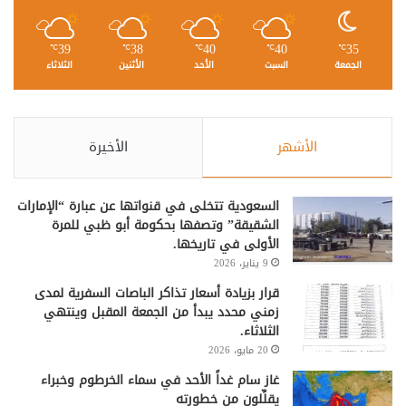
39
38
40
40
35
℃
℃
℃
℃
℃
الجمعة
السبت
الأحد
الأثنين
الثلاثاء
الأشهر
الأخيرة
السعودية تتخلى في قنواتها عن عبارة “الإمارات
الشقيقة” وتصفها بحكومة أبو ظبي للمرة
الأولى في تاريخها.
9 يناير، 2026
قرار بزيادة أسعار تذاكر الباصات السفرية لمدى
زمني محدد يبدأ من الجمعة المقبل وينتهي
الثلاثاء.
20 مايو، 2026
غاز سام غداً الأحد في سماء الخرطوم وخبراء
يقلِّلون من خطورته