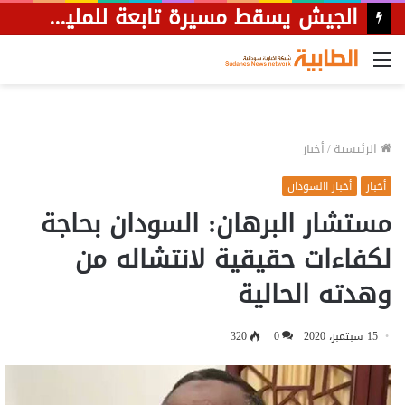
توقيف متهم بحوزته (5) كيلوغرام ذهب بنهر النيل
القائمة
الرئيسية
/
أخبار
أخبار
أخبار االسودان
مستشار البرهان: السودان بحاجة
لكفاءات حقيقية لانتشاله من
وهدته الحالية
15 سبتمبر، 2020
0
320